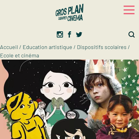
Panneau de gestion des cookies
Gros plan
Association d’éducation artistique
Accueil
/
Education artistique
/
Dispositifs scolaires
/
Ecole et cinéma