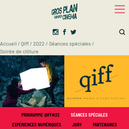
Panneau de gestion des cookies
Gros plan
Association d’éducation artistique
Accueil
/
Qiff
/
2022
/
Séances spéciales
/
Soirée de clôture
PROGRAMME QIFF#22
SÉANCES SPÉCIALES
EXPÉRIENCES NUMÉRIQUES
JURY
PARTENAIRES