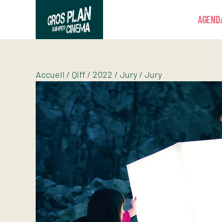
Panneau de gestion des cookies
AGEND
Gros plan
Association d’éducation artistique
Accueil
/
Qiff
/
2022
/
Jury
/
Jury