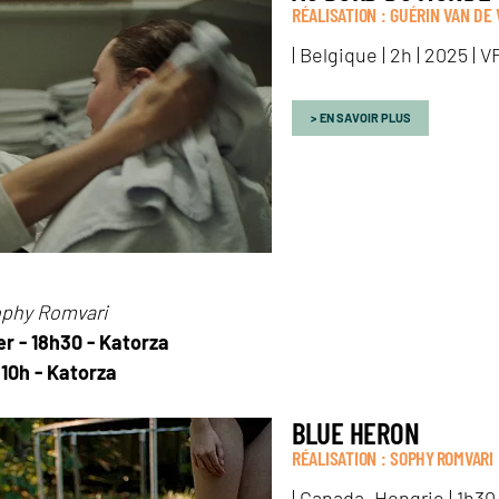
RÉALISATION : GUÉRIN VAN DE
| Belgique | 2h | 2025 | V
EN SAVOIR PLUS
phy Romvari
er - 18h30 - Katorza
 10h - Katorza
BLUE HERON
RÉALISATION : SOPHY ROMVARI
| Canada, Hongrie | 1h30