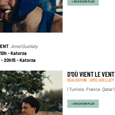
EN SAVOIR PLUS
VENT
,
Amel Guellaty
 10h - Katorza
 - 20h15 - Katorza
D’OÙ VIENT LE VENT
RÉALISATION : AMEL GUELLATY
| Tunisie, France, Qatar 
EN SAVOIR PLUS