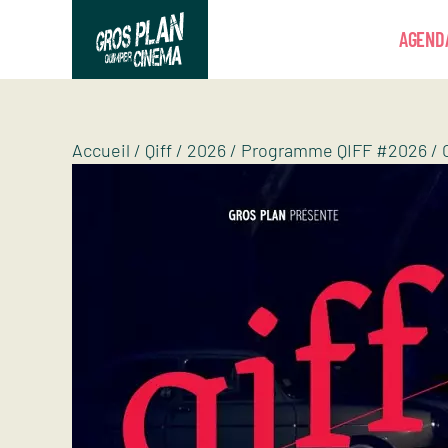
Panneau de gestion des cookies
AGEND
Gros plan
Association d’éducation artistique
Accueil
/
Qiff
/
2026
/
Programme QIFF #2026
/