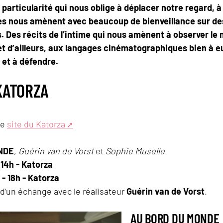
 particularité qui nous oblige à déplacer notre regard,
s nous amènent avec beaucoup de bienveillance sur des 
s. Des récits de l’intime qui nous amènent à observer l
 et d’ailleurs, aux langages cinématographiques bien à e
 et à défendre.
KATORZA
le
site du Katorza
NDE
,
Guérin van de Vorst
et
Sophie Muselle
 14h - Katorza
 - 18h - Katorza
d’un échange avec le réalisateur
Guérin van de Vorst
.
AU BORD DU MONDE