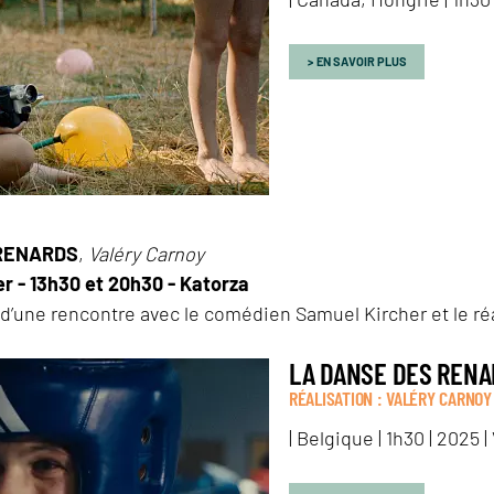
EN SAVOIR PLUS
 RENARDS
,
Valéry Carnoy
er - 13h30 et 20h30 - Katorza
d’une rencontre avec le comédien Samuel Kircher et le réa
LA DANSE DES REN
RÉALISATION : VALÉRY CARNOY
| Belgique | 1h30 | 2025 |