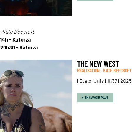
,
Kate Beecroft
 14h - Katorza
- 20h30 - Katorza
THE NEW WEST
RÉALISATION : KATE BEECROFT
| Etats-Unis | 1h37 | 202
EN SAVOIR PLUS