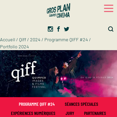
Panneau de gestion des cookies
Gros plan
Association d’éducation artistique
Accueil
/
Qiff
/
2024
/
Programme QIFF #24
/
Portfolio 2024
PROGRAMME QIFF #24
SÉANCES SPÉCIALES
EXPÉRIENCES NUMÉRIQUES
JURY
PARTENAIRES