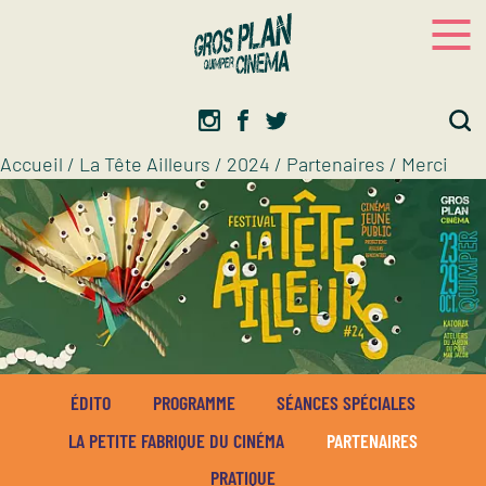
Panneau de gestion des cookies
Gros plan
Association d’éducation artistique
Accueil
/
La Tête Ailleurs
/
2024
/
Partenaires
/
Merci
ÉDITO
PROGRAMME
SÉANCES SPÉCIALES
LA PETITE FABRIQUE DU CINÉMA
PARTENAIRES
PRATIQUE