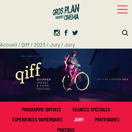
Panneau de gestion des cookies
Gros plan
Association d’éducation artistique
Accueil
/
Qiff
/
2023
/
Jury
/
Jury
PROGRAMME QIFF#23
SÉANCES SPÉCIALES
EXPÉRIENCES NUMÉRIQUES
JURY
PARTENAIRES
PRATIQUE