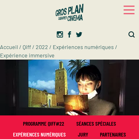
Panneau de gestion des cookies
Gros plan
Association d’éducation artistique
Accueil
/
Qiff
/
2022
/
Expériences numériques
/
Expérience immersive
PROGRAMME QIFF#22
SÉANCES SPÉCIALES
EXPÉRIENCES NUMÉRIQUES
JURY
PARTENAIRES