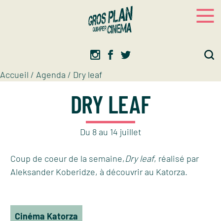
Panneau de gestion des cookies
Gros plan
Association d’éducation artistique
Accueil
/
Agenda
/
Dry leaf
DRY LEAF
Du
8
au
14
juillet
Coup de coeur de la semaine,
Dry leaf
, réalisé par
Aleksander Koberidze, à découvrir au Katorza.
Cinéma Katorza