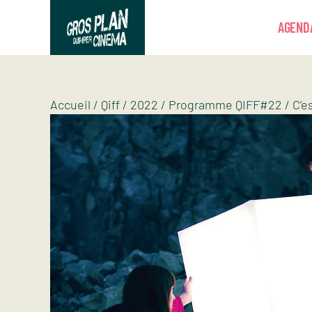
Panneau de gestion des cookies
AGEND
Gros plan
Association d’éducation artistique
Accueil
/
Qiff
/
2022
/
Programme QIFF#22
/
C’e