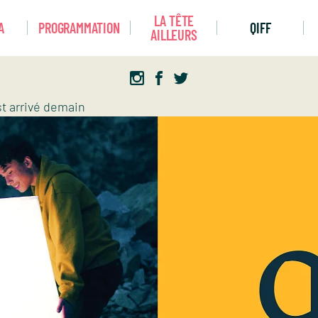
LA TÊTE
A
PROGRAMMATION
QIFF
AILLEURS
st arrivé demain