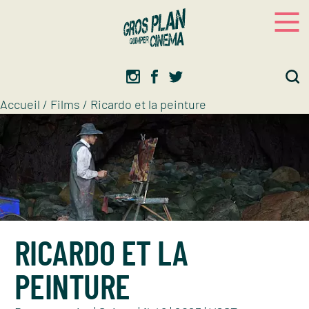
Panneau de gestion des cookies
Gros plan
Association d’éducation artistique
Accueil
/
Films
/
Ricardo et la peinture
RICARDO ET LA
PEINTURE