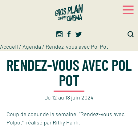
Panneau de gestion des cookies
Gros plan
Association d’éducation artistique
Accueil
/
Agenda
/
Rendez-vous avec Pol Pot
RENDEZ-VOUS AVEC POL
POT
Du
12
au
18
juin
2024
Coup de coeur de la semaine, "Rendez-vous avec
Polpot", réalisé par Rithy Panh.