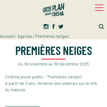
Panneau de gestion des cookies
Gros plan
Association d’éducation artistique
Accueil
/
Agenda
/
Premières neiges
PREMIÈRES NEIGES
Du
19
novembre
au
30
décembre
2025
Cinéma jeune public : "Premières neiges".
A partir de 3 ans. Horaires des séances sur le site
du Katorza.