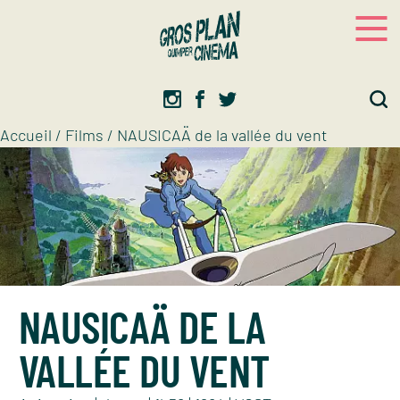
Panneau de gestion des cookies
Gros plan
Association d’éducation artistique
Accueil
/
Films
/
NAUSICAÄ de la vallée du vent
NAUSICAÄ DE LA
VALLÉE DU VENT