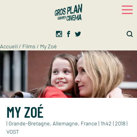
Panneau de gestion des cookies
Gros plan
Association d’éducation artistique
Accueil
/
Films
/
My Zoé
MY ZOÉ
| Grande-Bretagne, Allemagne, France | 1h42 | 2018 |
VOST