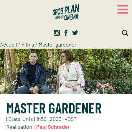
Panneau de gestion des cookies
Gros plan
Association d’éducation artistique
Accueil
/
Films
/
Master gardener
MASTER GARDENER
| Etats-Unis | 1h50 | 2023 | VOST
Réalisation :
Paul Schrader