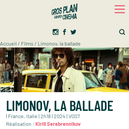
Panneau de gestion des cookies
Gros plan
Association d’éducation artistique
Accueil
/
Films
/
Limonov, la ballade
LIMONOV, LA BALLADE
| France, Italie | 2h18 | 2024 | VOST
Réalisation :
Kirill Serebrennikov