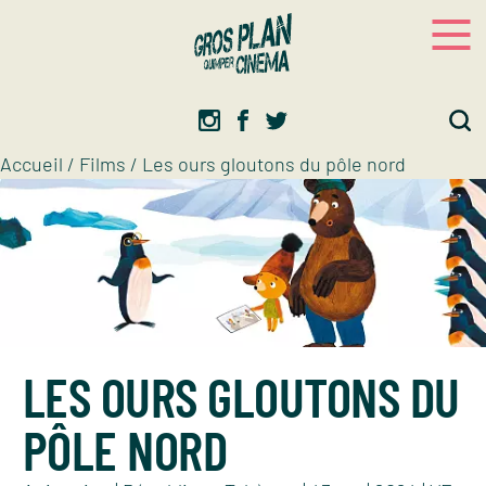
Panneau de gestion des cookies
Gros plan
Association d’éducation artistique
Accueil
/
Films
/
Les ours gloutons du pôle nord
LES OURS GLOUTONS DU
PÔLE NORD