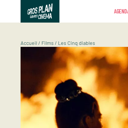
Panneau de gestion des cookies
AGEND
Gros plan
Association d’éducation artistique
Accueil
/
Films
/
Les Cinq diables