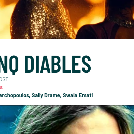
INQ DIABLES
VOST
us
archopoulos, Sally Drame, Swala Emati