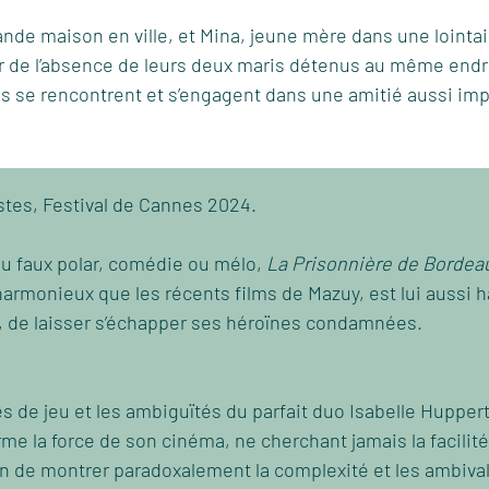
nde maison en ville, et Mina, jeune mère dans une lointa
ur de l’absence de leurs deux maris détenus au même endro
es se rencontrent et s’engagent dans une amitié aussi im
stes, Festival de Cannes 2024.
 faux polar, comédie ou mélo,
La Prisonnière de Bordea
armonieux que les récents films de Mazuy, est lui aussi hab
air, de laisser s’échapper ses héroïnes condamnées.
s de jeu et les ambiguïtés du parfait duo Isabelle Huppert
me la force de son cinéma, ne cherchant jamais la facilité
fin de montrer paradoxalement la complexité et les ambiv