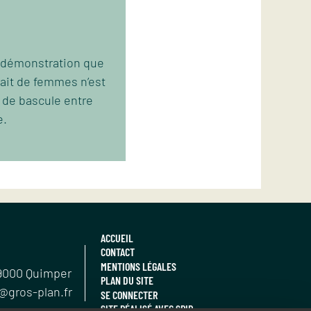
et démonstration que
rait de femmes n’est
s de bascule entre
e.
ACCUEIL
CONTACT
MENTIONS LÉGALES
9000
Quimper
PLAN DU SITE
@gros-plan.fr
SE CONNECTER
SITE RÉALISÉ AVEC SPIP