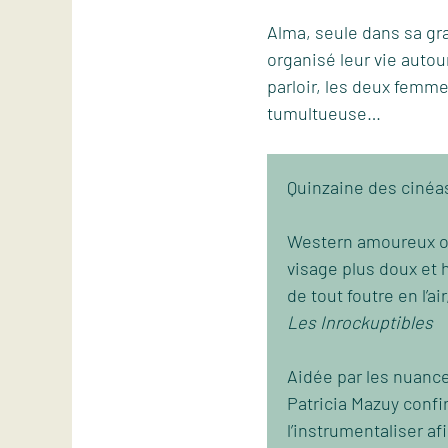
Alma, seule dans sa gra
organisé leur vie auto
parloir, les deux femm
tumultueuse…
Quinzaine des cinéa
Western amoureux ou
visage plus doux et h
de tout foutre en l’
Les Inrockuptibles
Aidée par les nuance
Patricia Mazuy confir
l’instrumentaliser a