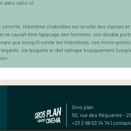
n dans celui-ci.
de sororité, théorème chabrolien sur la lutte des classes 
al ne saurait être l’apanage des hommes, son double port
nant que lorsqu’il sonde les interstices, ces micro-point
regards, via lesquels le réel rattrape brusquement l’utopi
ion
Gros plan
50, rue des Réguaires
-
2
+33 2 98 53 74 74
|
contact