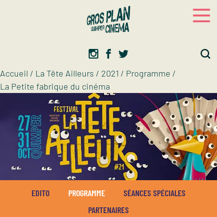
Panneau de gestion des cookies
Gros plan
Association d’éducation artistique
Accueil
/
La Tête Ailleurs
/
2021
/
Programme
/
La Petite fabrique du cinéma
EDITO
PROGRAMME
SÉANCES SPÉCIALES
PARTENAIRES