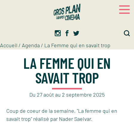
Panneau de gestion des cookies
Gros plan
Association d’éducation artistique
Accueil
/
Agenda
/
La Femme qui en savait trop
LA FEMME QUI EN
SAVAIT TROP
Du
27
août
au
2
septembre
2025
Coup de coeur de la semaine, "La femme qui en
savait trop" réalisé par Nader Saeivar.