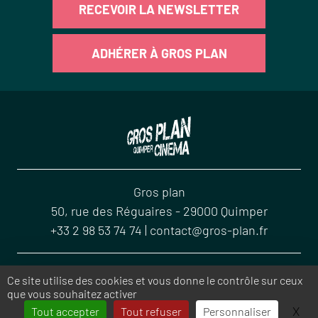
RECEVOIR LA NEWSLETTER
ADHÉRER À GROS PLAN
Gros plan
50, rue des Réguaires
-
29000
Quimper
+33 2 98 53 74 74
|
contact@gros-plan.fr
ACCUEIL
CONTACT
MENTIONS LÉGALES
PLAN DU SITE
Ce site utilise des cookies et vous donne le contrôle sur ceux
que vous souhaitez activer
SE CONNECTER
SITE RÉALISÉ AVEC SPIP
X
Mas
Tout accepter
Tout refuser
Personnaliser