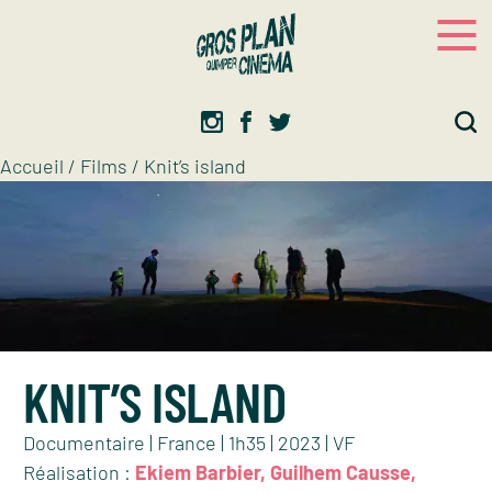
Panneau de gestion des cookies
Gros plan
Association d’éducation artistique
Accueil
/
Films
/
Knit’s island
KNIT’S ISLAND
Documentaire | France | 1h35 | 2023 | VF
Réalisation :
Ekiem Barbier, Guilhem Causse,