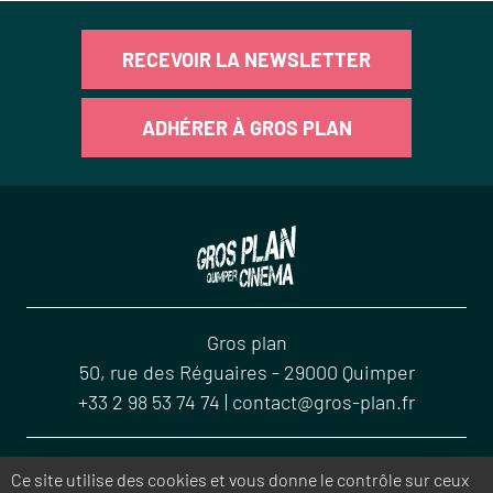
RECEVOIR LA NEWSLETTER
ADHÉRER À GROS PLAN
Gros plan
50, rue des Réguaires
-
29000
Quimper
+33 2 98 53 74 74
|
contact@gros-plan.fr
ACCUEIL
CONTACT
MENTIONS LÉGALES
PLAN DU SITE
Ce site utilise des cookies et vous donne le contrôle sur ceux