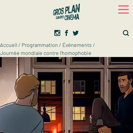
Panneau de gestion des cookies
Gros plan
Association d’éducation artistique
Accueil
/
Programmation
/
Événements
/
Journée mondiale contre l’homophobie