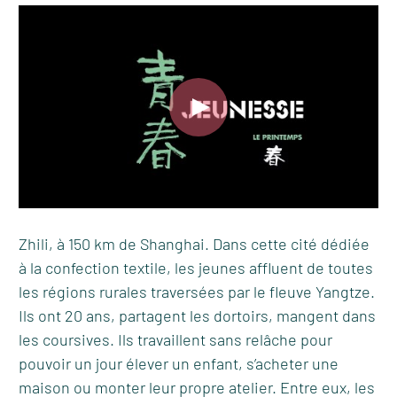
Zhili, à 150 km de Shanghai. Dans cette cité dédiée
à la confection textile, les jeunes affluent de toutes
les régions rurales traversées par le fleuve Yangtze.
Ils ont 20 ans, partagent les dortoirs, mangent dans
les coursives. Ils travaillent sans relâche pour
pouvoir un jour élever un enfant, s’acheter une
maison ou monter leur propre atelier. Entre eux, les