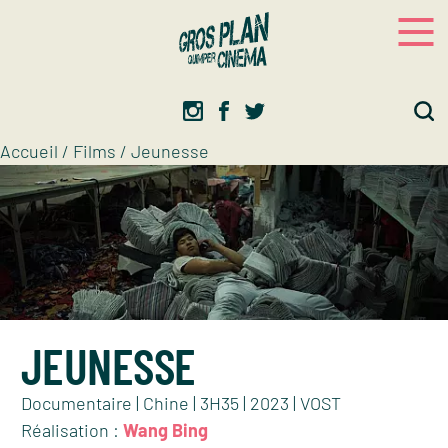
Panneau de gestion des cookies
Gros plan
Association d’éducation artistique
Accueil
/
Films
/
Jeunesse
JEUNESSE
Documentaire | Chine | 3H35 | 2023 | VOST
Réalisation :
Wang Bing