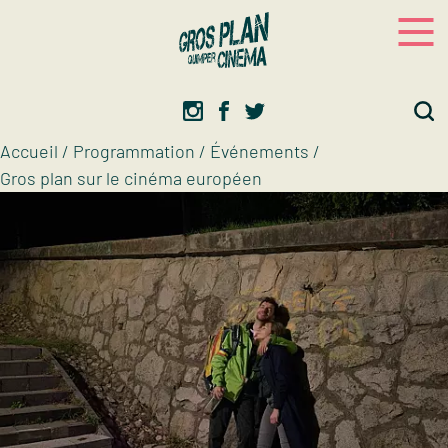
Panneau de gestion des cookies
Gros plan
Association d’éducation artistique
Accueil
/
Programmation
/
Événements
/
Gros plan sur le cinéma européen