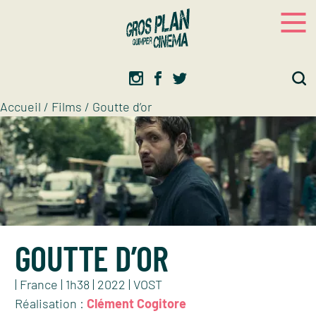
Panneau de gestion des cookies
Gros plan
Association d’éducation artistique
Accueil
/
Films
/
Goutte d’or
GOUTTE D’OR
| France | 1h38 | 2022 | VOST
Réalisation :
Clément Cogitore