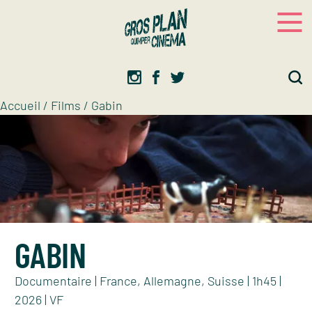
Panneau de gestion des cookies
Gros plan
Association d’éducation artistique
Accueil
/
Films
/
Gabin
GABIN
Documentaire | France, Allemagne, Suisse | 1h45 |
2026 | VF