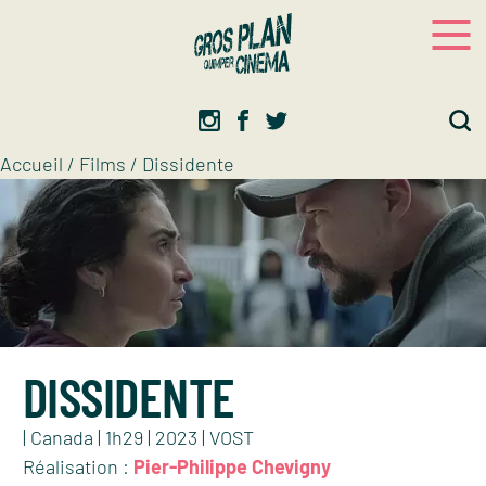
Panneau de gestion des cookies
Gros plan
Association d’éducation artistique
Accueil
/
Films
/
Dissidente
DISSIDENTE
| Canada | 1h29 | 2023 | VOST
Réalisation :
Pier-Philippe Chevigny