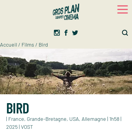
Panneau de gestion des cookies
Gros plan
Association d’éducation artistique
Accueil
/
Films
/
Bird
BIRD
| France, Grande-Bretagne, USA, Allemagne | 1h58 |
2025 | VOST