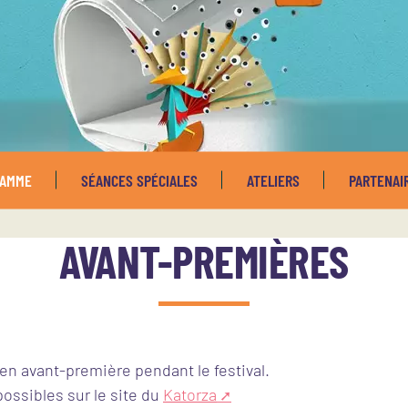
RAMME
SÉANCES SPÉCIALES
ATELIERS
PARTENAI
AVANT-PREMIÈRES
en avant-première pendant le festival.
ossibles sur le site du
Katorza