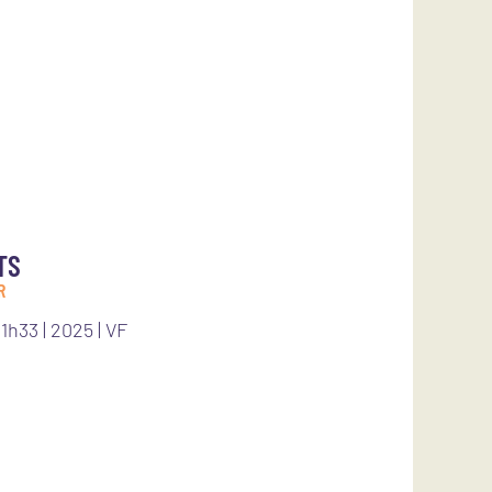
.
TS
R
1h33 | 2025 | VF