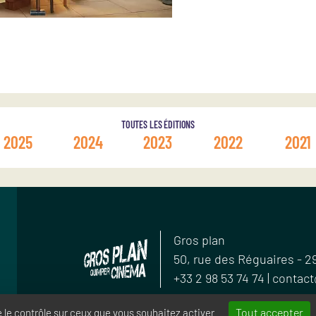
TOUTES LES ÉDITIONS
2025
2024
2023
2022
2021
Gros plan
50, rue des Réguaires
-
2
+33 2 98 53 74 74
|
contact
Tout accepter
e le contrôle sur ceux que vous souhaitez activer