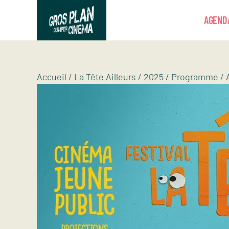
Panneau de gestion des cookies
AGEND
Gros plan
Association d’éducation artistique
Accueil
/
La Tête Ailleurs
/
2025
/
Programme
/