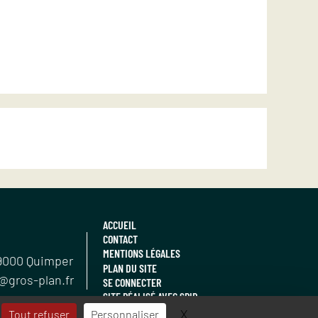
ACCUEIL
CONTACT
MENTIONS LÉGALES
9000
Quimper
PLAN DU SITE
@gros-plan.fr
SE CONNECTER
SITE RÉALISÉ AVEC SPIP
X
Masquer le bandeau de
Tout refuser
Personnaliser