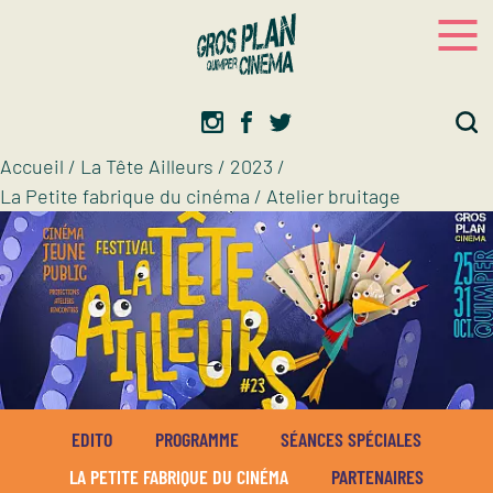
Panneau de gestion des cookies
Gros plan
Association d’éducation artistique
Accueil
/
La Tête Ailleurs
/
2023
/
La Petite fabrique du cinéma
/
Atelier bruitage
EDITO
PROGRAMME
SÉANCES SPÉCIALES
LA PETITE FABRIQUE DU CINÉMA
PARTENAIRES