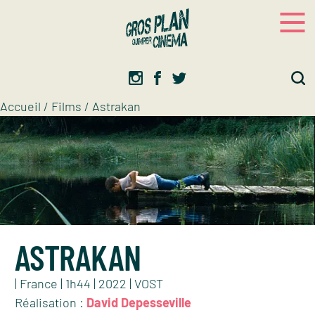
Panneau de gestion des cookies
Gros plan
Association d’éducation artistique
Accueil
/
Films
/
Astrakan
ASTRAKAN
| France | 1h44 | 2022 | VOST
Réalisation :
David Depesseville