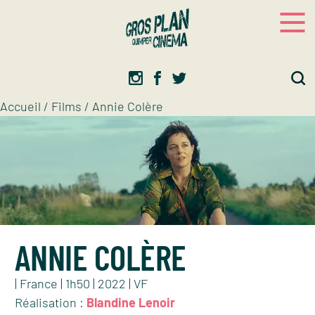
Panneau de gestion des cookies
Gros plan
Association d’éducation artistique
Accueil
/
Films
/
Annie Colère
ANNIE COLÈRE
| France | 1h50 | 2022 | VF
Réalisation :
Blandine Lenoir