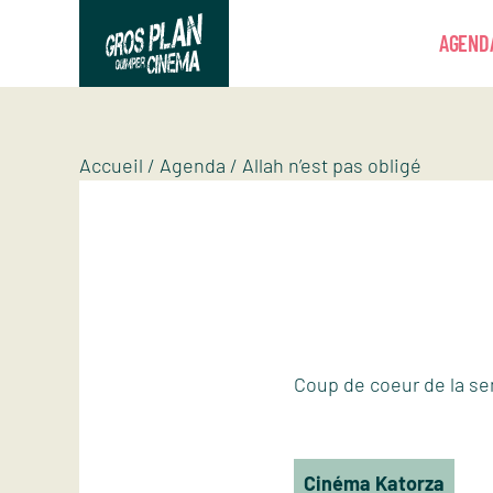
Panneau de gestion des cookies
AGEND
Gros plan
Association d’éducation artistique
Accueil
/
Agenda
/
Allah n’est pas obligé
Coup de coeur de la se
Cinéma Katorza